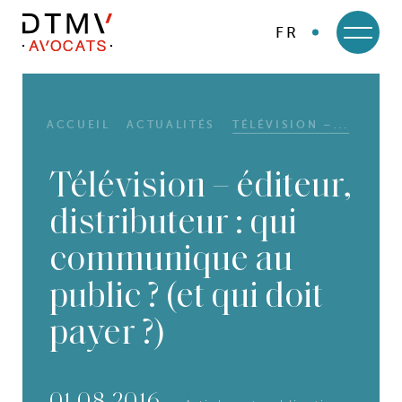
FR
DTMV
Skip
to
content
ACCUEIL
ACTUALITÉS
TÉLÉVISION –...
Télévision – éditeur,
distributeur : qui
communique au
public ? (et qui doit
payer ?)
01.08.2016