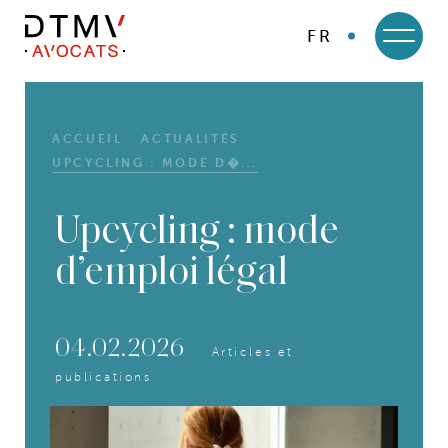
FR
DTMV
Skip
to
content
ACCUEIL
ACTUALITÉS
UPCYCLING : MODE D�...
Upcycling : mode
d’emploi légal
04.02.2026
Articles et
publications