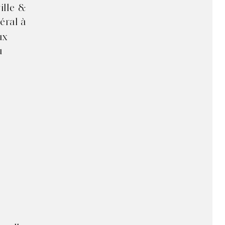
ille &
éral à
ux
u