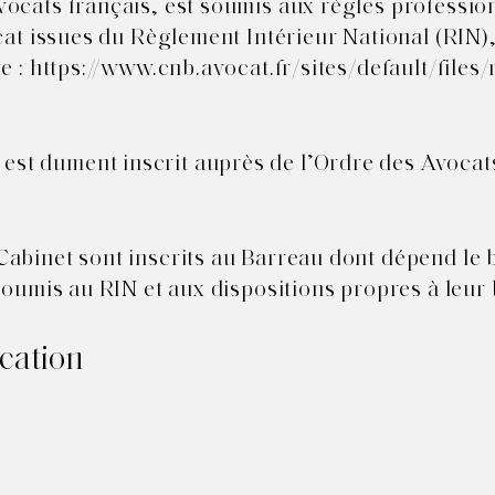
ocats français, est soumis aux règles professio
ocat issues du Règlement Intérieur National (RIN)
e :
https://www.cnb.avocat.fr/sites/default/files
t dument inscrit auprès de l’Ordre des Avocats
Cabinet sont inscrits au Barreau dont dépend le
 soumis au RIN et aux dispositions propres à leur
ication