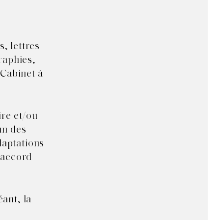
, lettres
raphies,
 Cabinet à
ire et/ou
un des
daptations
l’accord
éant, la