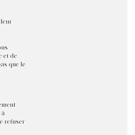
 leur
ous
e et de
pas que le
tement
 à
de refuser