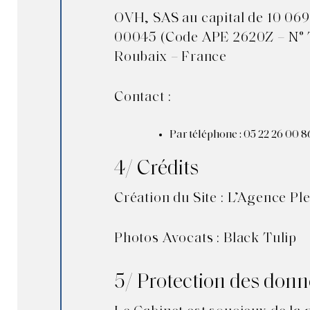
OVH, SAS au capital de 10 069
00045 (Code APE 2620Z – N° TV
Roubaix – France
Contact :
Par téléphone : 05 22 26 00 8
4/ Crédits
Création du Site : L’Agence Pl
Photos Avocats : Black Tulip
5/ Protection des donn