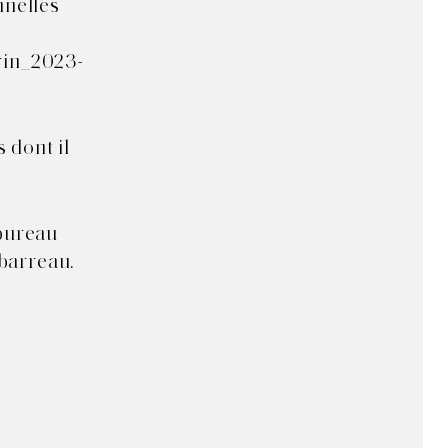
nnelles
,
/rin_2023-
 dont il
 bureau
 barreau.