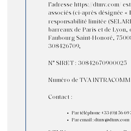
l’adresse
https://dtmv.com/
est
associés (ci-après désignée «
responsabilité limitée (SELARL
barreaux de Paris et de Lyon, d
Faubourg Saint-Honoré, 75008 
308426709,
N° SIRET : 30842670900025
Numéro de TVA INTRACOMM
Contact :
Par téléphone +33 (0)1 56 69 
Par email : dtmv@dtmv.com