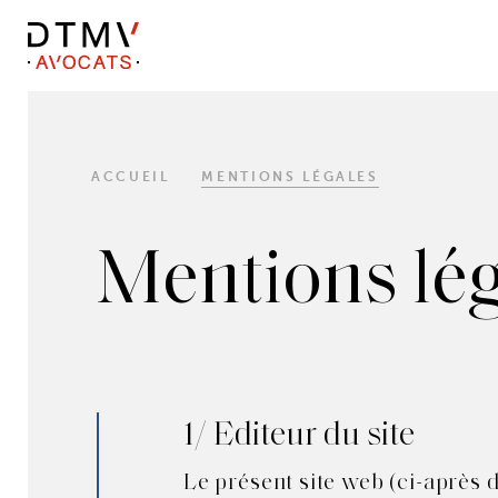
DTMV
Skip
to
content
ACCUEIL
MENTIONS LÉGALES
Mentions lé
1/ Editeur du site
Le présent site web (ci-après 