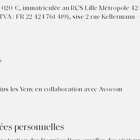
 020 €, immatriculée au RCS Lille Métropole 424
A : FR 22 424 761 419), sise 2 rue Kellermann 
6
eins les Yeux en collaboration avec Avocom
ées personnelles