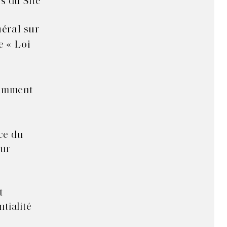
s du Site
éral sur
te
« Loi
tamment
nce du
eur
t
ntialité