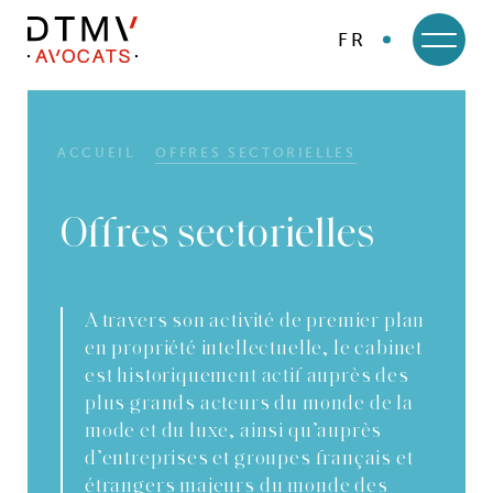
FR
DTMV
Skip
to
content
ACCUEIL
OFFRES SECTORIELLES
Offres sectorielles
A travers son activité de premier plan
en propriété intellectuelle, le cabinet
est historiquement actif auprès des
plus grands acteurs du monde de la
mode et du luxe, ainsi qu’auprès
d’entreprises et groupes français et
étrangers majeurs du monde des