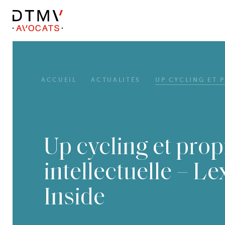
DTMV
Skip
to
content
ACCUEIL
ACTUALITÉS
UP CYCLING ET P
Up cycling et prop
intellectuelle – Le
Inside