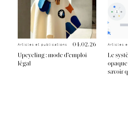
.25
04.02.26
Articles et publications
Articles 
Upcycling : mode d’emploi
Le syst
 de
légal
opaque :
savoir qu