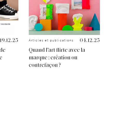
19.12.25
04.12.25
Articles et publications
Art
 de
Quand l’art flirte avec la
Up
re
marque : création ou
in
contrefaçon ?