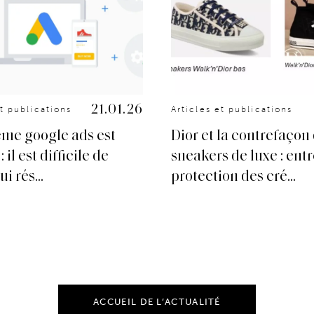
21.01.26
et publications
Articles et publications
ème google ads est
Dior et la contrefaçon
 il est difficile de
sneakers de luxe : ent
i rés...
protection des cré...
ACCUEIL DE L’ACTUALITÉ