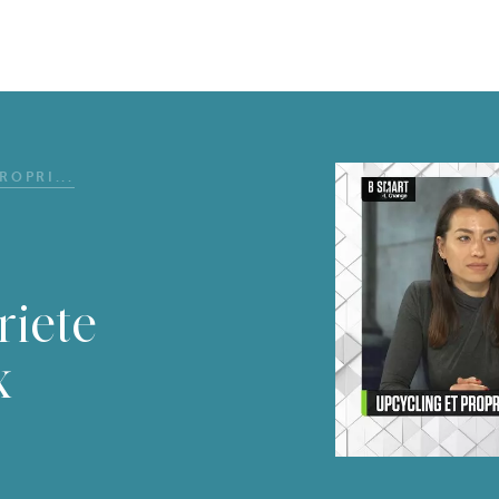
ROPRI...
riete
x