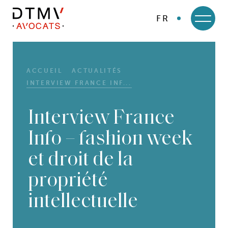
FR
DTMV
Skip
to
content
ACCUEIL
ACTUALITÉS
INTERVIEW FRANCE INF...
Interview France
Info – fashion week
et droit de la
propriété
intellectuelle