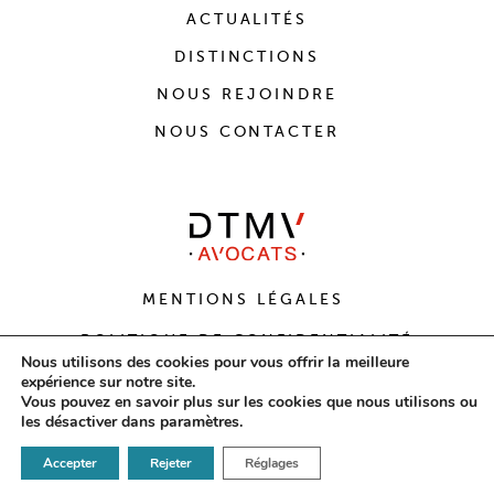
ACTUALITÉS
DISTINCTIONS
NOUS REJOINDRE
NOUS CONTACTER
MENTIONS LÉGALES
POLITIQUE DE CONFIDENTIALITÉ
Nous utilisons des cookies pour vous offrir la meilleure
expérience sur notre site.
CONCEPTION
AVOCOM
X DESIGN
AGENCE
Vous pouvez en savoir plus sur les cookies que nous utilisons ou
PLEIN LES YEUX
les désactiver dans
paramètres
.
Accepter
Rejeter
Réglages