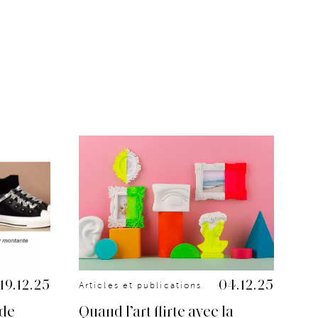
19.12.25
04.12.25
Articles et publications
Art
 de
Quand l’art flirte avec la
Up