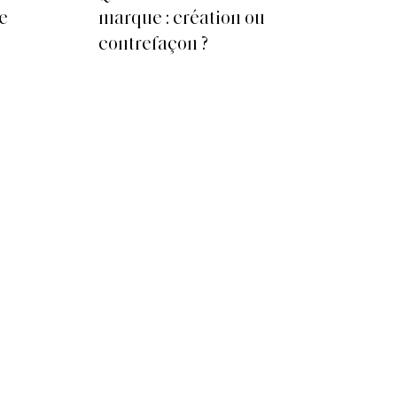
re
marque : création ou
in
contrefaçon ?