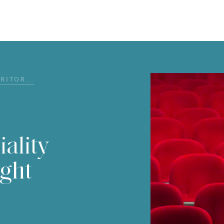
RITOR...
iality
ight