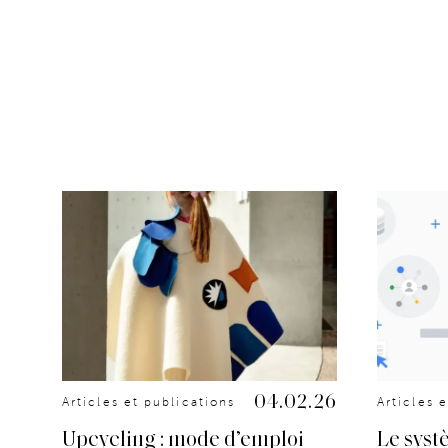
.25
04.02.26
Articles et publications
Articles 
Upcycling : mode d’emploi
Le syst