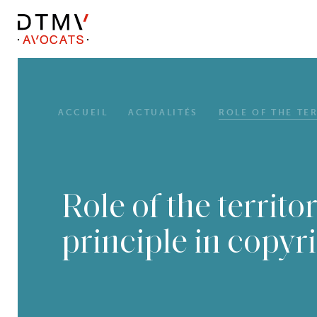
DTMV
Skip
to
content
ACCUEIL
ACTUALITÉS
ROLE OF THE TER
Role of the territor
principle in copyr