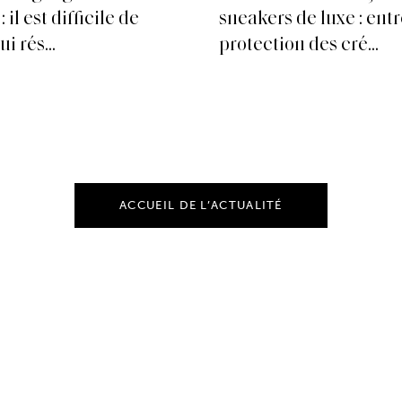
 il est difficile de
sneakers de luxe : ent
i rés...
protection des cré...
ACCUEIL DE L’ACTUALITÉ