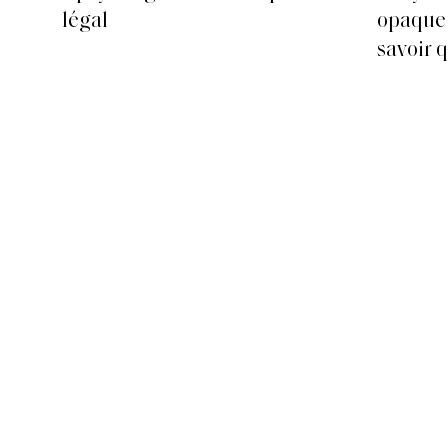
 de
légal
opaque :
savoir qu