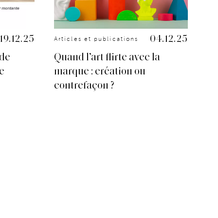
19.12.25
04.12.25
Articles et publications
Art
 de
Quand l’art flirte avec la
Up
re
marque : création ou
in
contrefaçon ?