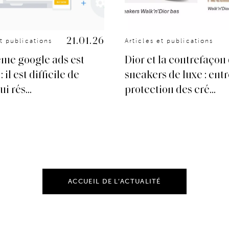
21.01.26
et publications
Articles et publications
ème google ads est
Dior et la contrefaçon
 il est difficile de
sneakers de luxe : ent
i rés...
protection des cré...
ACCUEIL DE L’ACTUALITÉ