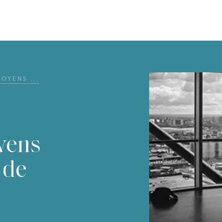
OYENS ...
yens
 de