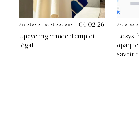
.25
04.02.26
Articles et publications
Articles 
Upcycling : mode d’emploi
Le syst
 de
légal
opaque :
savoir qu