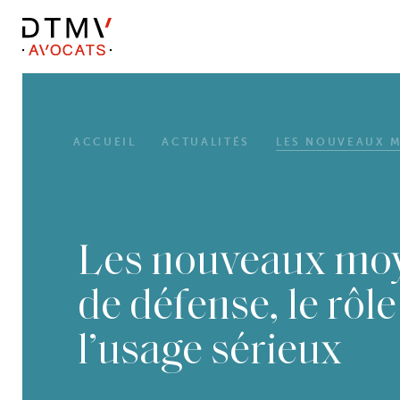
DTMV
Skip
to
content
ACCUEIL
ACTUALITÉS
LES NOUVEAUX M
Les nouveaux mo
de défense, le rôle
l’usage sérieux