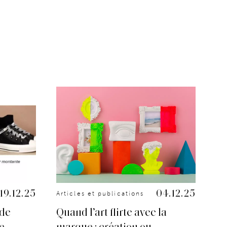
19.12.25
04.12.25
Articles et publications
Art
 de
Quand l’art flirte avec la
Up