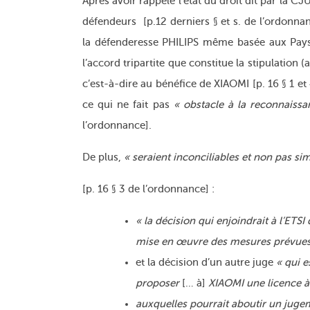
Après avoir rappelé l’état du droit dit par la C
défendeurs [p.12 derniers § et s. de l’ordonnan
la défenderesse PHILIPS même basée aux Pays-
l’accord tripartite que constitue la stipulation 
c’est-à-dire au bénéfice de XIAOMI [p. 16 § 1 e
ce qui ne fait pas
« obstacle à la reconnaissa
l’ordonnance].
De plus,
« seraient inconciliables et non pas s
[p. 16 § 3 de l’ordonnance] :
« la décision qui enjoindrait à l’ETS
mise en œuvre des mesures prévues 
et la décision d’un autre juge
« qui 
proposer
[… à]
XIAOMI une licence à
auxquelles pourrait aboutir un jug