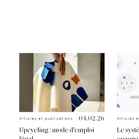
.25
04.02.26
Articles et publications
Articles 
Upcycling : mode d’emploi
Le syst