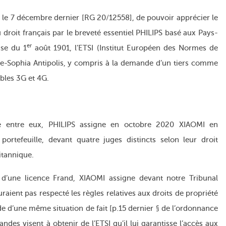
r le 7 décembre dernier [RG 20/12558], de pouvoir apprécier le
 droit français par le breveté essentiel PHILIPS basé aux Pays-
er
ise du 1
août 1901, l’ETSI (Institut Européen des Normes de
-Sophia Antipolis, y compris à la demande d’un tiers comme
bles 3G et 4G.
e entre eux, PHILIPS assigne en octobre 2020 XIAOMI en
ortefeuille, devant quatre juges distincts selon leur droit
itannique.
 d’une licence Frand, XIAOMI assigne devant notre Tribunal
auraient pas respecté les règles relatives aux droits de propriété
ède d’une même situation de fait [p.15 dernier § de l’ordonnance
es visent à obtenir de l’ETSI qu’il lui garantisse l’accès aux