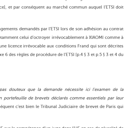
ance], et par conséquent au marché commun auquel l’ETSI doit
gagements demandés par l’ETSI lors de son adhésion au contrat
 notamment celui d’octroyer irrévocablement à XIAOMI comme à
, une licence irrévocable aux conditions Frand qui sont décrites
e 6 des règles de procédure de l’ETSI [p.4 § 3 et p.5 § 3 et 4 du
t pas douteux que la demande
nécessite ici l’examen de la
n portefeuille de brevets déclarés comme essentiels par leur
équent c’est bien le Tribunal Judiciaire de brevet de Paris qui