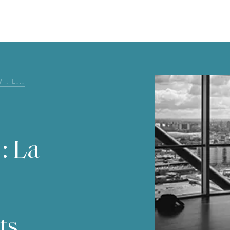
: L...
: La
ts