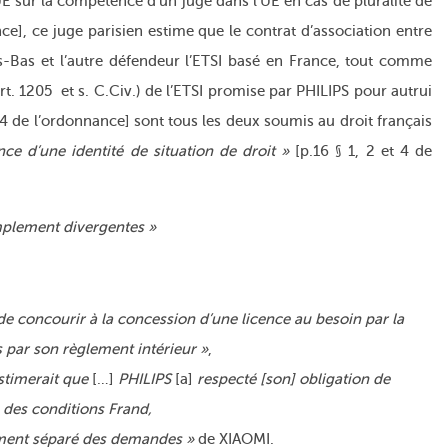
JUE sur la compétence d’un juge dans l’UE en cas de pluralité de
ce], ce juge parisien estime que le contrat d’association entre
Bas et l’autre défendeur l’ETSI basé en France, tout comme
(art. 1205 et s. C.Civ.) de l’ETSI promise par PHILIPS pour autrui
t 4 de l’ordonnance] sont tous les deux soumis au droit français
nce d’une identité de situation de droit »
[p.16 § 1, 2 et 4 de
implement divergentes »
I de concourir à la concession d’une licence au besoin par la
par son règlement intérieur »
,
estimerait que
[…]
PHILIPS
[a]
respecté [son] obligation de
 des conditions Frand,
ement séparé des demandes »
de XIAOMI.