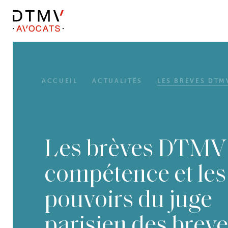
DTMV
Skip
to
content
ACCUEIL
ACTUALITÉS
LES BRÈVES DTMV 
Les brèves DTMV 
compétence et les
pouvoirs du juge
parisien des breve