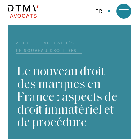
FR
DTMV
Skip
to
content
ACCUEIL
ACTUALITÉS
LE NOUVEAU DROIT DES...
Le nouveau droit
des marques en
France : aspects de
droit immatériel et
de procédure