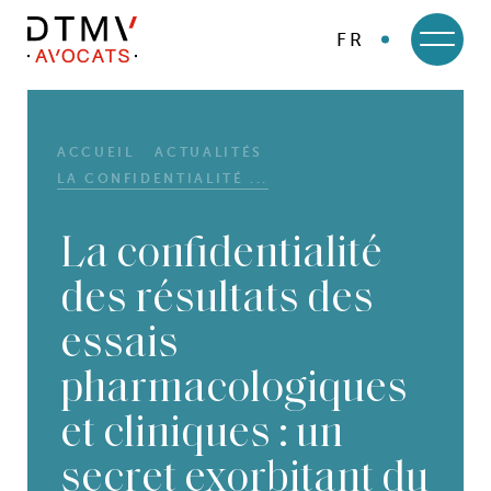
FR
DTMV
Skip
to
content
ACCUEIL
ACTUALITÉS
LA CONFIDENTIALITÉ ...
La confidentialité
des résultats des
essais
pharmacologiques
et cliniques : un
secret exorbitant du