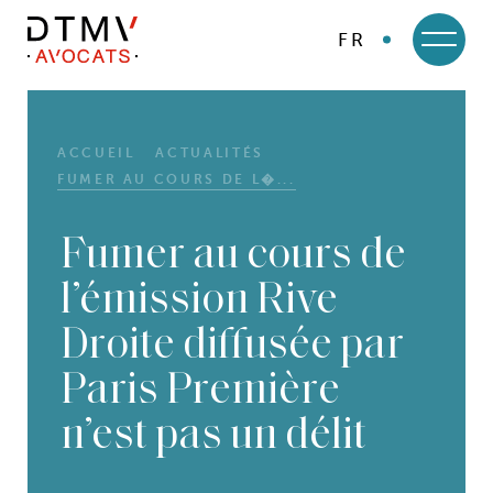
FR
DTMV
Skip
to
content
ACCUEIL
ACTUALITÉS
FUMER AU COURS DE L�...
Fumer au cours de
l’émission Rive
Droite diffusée par
Paris Première
n’est pas un délit