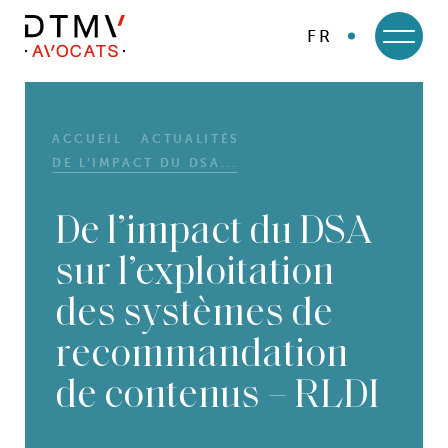
FR
DTMV
Skip
to
content
ACCUEIL
ACTUALITÉS
DE L’IMPACT DU DSA...
De l’impact du DSA
sur l’exploitation
des systèmes de
recommandation
de contenus – RLDI