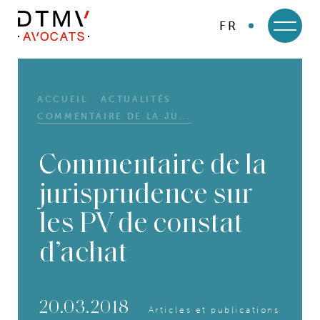
FR
DTMV
Skip
to
content
ACCUEIL
ACTUALITÉS
COMMENTAIRE DE LA JU...
Commentaire de la
jurisprudence sur
les PV de constat
d’achat
20.03.2018
Articles et publications