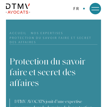
FR
DTMV
Skip
to
content
ACCUEIL
NOS EXPERTISES
PROTECTION DU SAVOIR FAIRE ET SECRET
DES AFFAIRES
Protection du savoir
faire et secret des
affaires
DTMV AVOCATS jouit d’une expertise