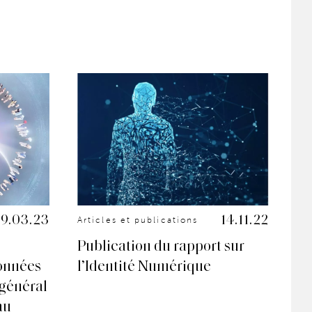
9.03.23
14.11.22
Articles et publications
Art
Publication du rapport sur
Sa
données
l’Identité Numérique
CN
 général
25
au