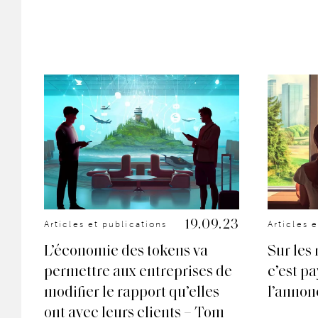
.22
19.09.23
Articles et publications
Articles 
L’économie des tokens va
Sur les 
permettre aux entreprises de
c’est pa
un
modifier le rapport qu’elles
l’annon
lat
ont avec leurs clients – Tom