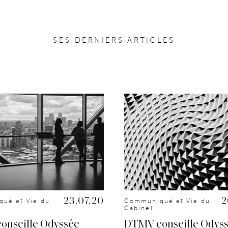
SES DERNIERS ARTICLES
23.07.20
2
ué et Vie du
Communiqué et Vie du
Cabinet
onseille Odyssée
DTMV conseille Odys