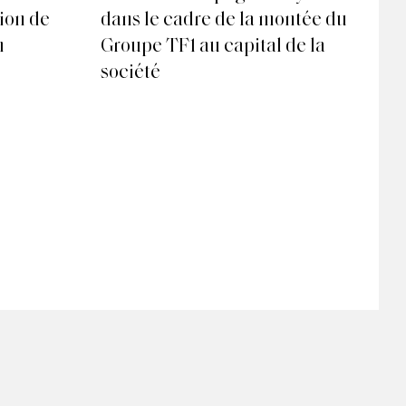
sion de
dans le cadre de la montée du
ac
m
Groupe TF1 au capital de la
ce
société
in