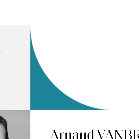
H
Arnaud VAN