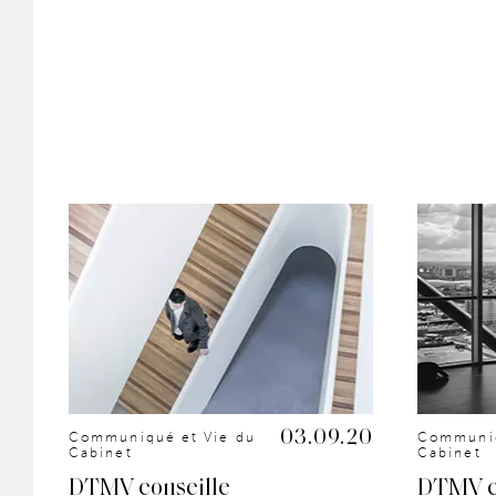
.19
03.09.20
Communiqué et Vie du
Communiq
Cabinet
Cabinet
DTMV conseille
DTMV c