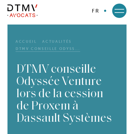
FR
DTMV
Skip
to
content
ACCUEIL
ACTUALITÉS
DTMV CONSEILLE ODYSS...
DTMV conseille
Odyssée Venture
lors de la cession
de Proxem à
Dassault Systèmes