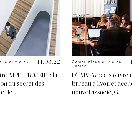
14.03.22
ué et Vie du
Communiqué et Vie du
Cabinet
re AIPPI FR/CEIPI : la
DTMV Avocats ouvre 
ion du secret des
bureau à Lyon et accue
et le...
nouvel associé, G...