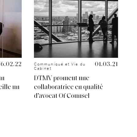
16.02.22
01.03.21
Communiqué et Vie du
Co
Cabinet
Ca
un
DTMV promeut une
DT
ille un
collaboratrice en qualité
Dé
d’avocat Of Counsel
lo