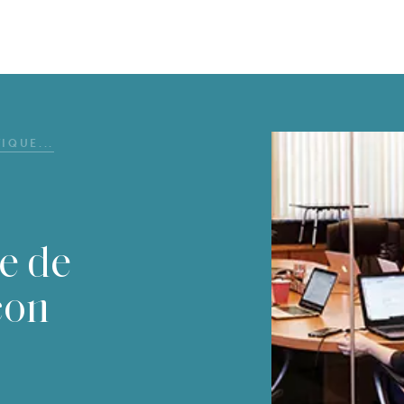
IQUE...
e de
çon