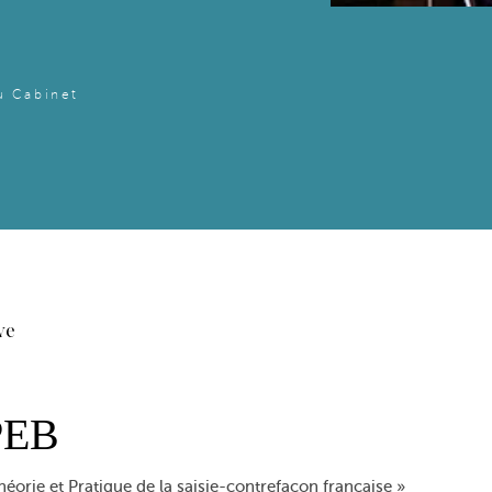
u Cabinet
ve
PEB
éorie et Pratique de la saisie-contrefaçon française »