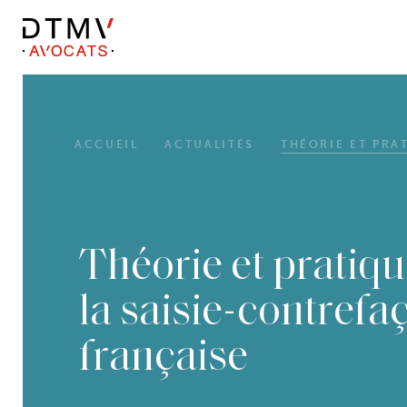
DTMV
Skip
to
content
ACCUEIL
ACTUALITÉS
THÉORIE ET PRAT
Théorie et pratiqu
la saisie-contrefa
française