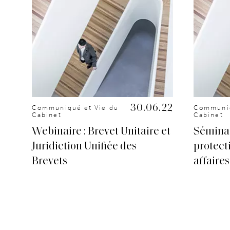
.20
30.06.22
Communiqué et Vie du
Communiq
Cabinet
Cabinet
it
Webinaire : Brevet Unitaire et
Séminai
Juridiction Unifiée des
protect
Brevets
affaires 