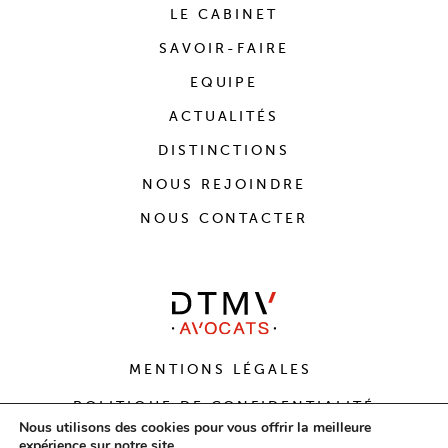
LE CABINET
SAVOIR-FAIRE
EQUIPE
ACTUALITÉS
DISTINCTIONS
NOUS REJOINDRE
NOUS CONTACTER
MENTIONS LÉGALES
POLITIQUE DE CONFIDENTIALITÉ
Nous utilisons des cookies pour vous offrir la meilleure
expérience sur notre site.
CONCEPTION
AVOCOM
X DESIGN
AGENCE