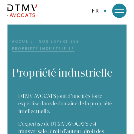
FR
DTMV
Skip
to
content
ACCUEIL
NOS EXPERTISES
PROPRIÉTÉ INDUSTRIELLE
Propriété industrielle
DTMV AVOCATS jouit d’une très forte
expertise dans le domaine de la
propriété
.
intellectuelle
L’expertise de DTMV AVOCATS est
transversale :
,
droit d’auteur
droit des