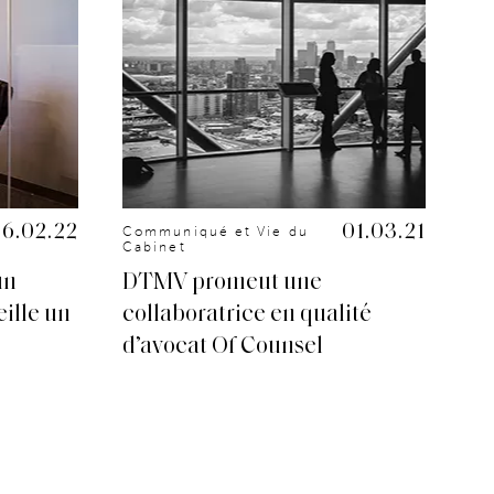
16.02.22
01.03.21
Communiqué et Vie du
Co
Cabinet
Ca
un
DTMV promeut une
DT
ille un
collaboratrice en qualité
Dé
d’avocat Of Counsel
lo