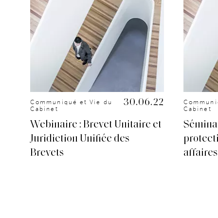
.20
30.06.22
Communiqué et Vie du
Communiq
Cabinet
Cabinet
it
Webinaire : Brevet Unitaire et
Séminai
Juridiction Unifiée des
protect
Brevets
affaires 