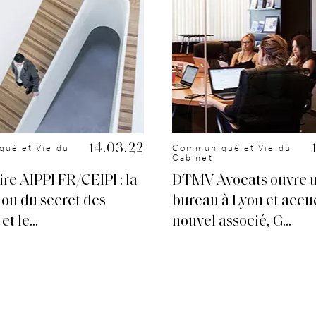
14.03.22
ué et Vie du
Communiqué et Vie du
Cabinet
re AIPPI FR/CEIPI : la
DTMV Avocats ouvre 
ion du secret des
bureau à Lyon et accue
et le...
nouvel associé, G...