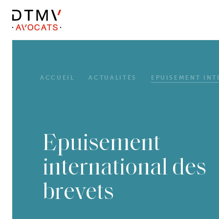
DTMV
Skip
to
content
ACCUEIL
ACTUALITÉS
EPUISEMENT INTE
Epuisement
international des
brevets