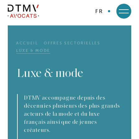
FR
DTMV
Skip
to
content
ACCUEIL
OFFRES SECTORIELLES
LUXE & MODE
Luxe & mode
DTMV accompagne depuis des
décennies plusieurs des plus grands
acteurs de la mode et du luxe
français ainsi que de jeunes
créateurs.