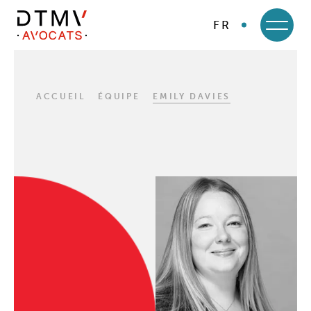
FR
DTMV
Skip
to
content
ACCUEIL
ÉQUIPE
EMILY DAVIES